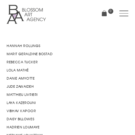
Aller
au
0
contenu
principal
Blossom
Art
Agency
HANNAH ROLLINGS
MARIT GERALDINE BOSTAD
REBECCA TUCKER
LOLA MATHÉ
DANIE AMYOTTE
JUDE ZAWAIDEH
MATTHIEU LIVRIERI
LAYA KAZEROUNI
VIBHAV KAPOOR
DAISY BILLOWES
HADRIEN LOUMAYE